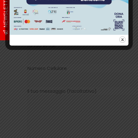
NEWSLETTER
Indirizzo di spedizione
La tua email
Numero Cellulare
Il tuo messaggio (facoltativo)