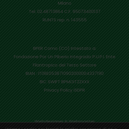
Milano
Tel. 02.48713864 C.F. 95073400137
RUNTS rep. n. 143555
BPER Como (CO) Intestato a:
Fondazione Por Un Piberio Integrado P.U.P.I. Ente
Filantropico del Terzo Settore
IBAN : IT06E0538710902000004337190
BIC SWIFT BPMOIT22XXX
Privacy Policy GDPR
Webdesigner & Webmaster