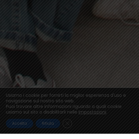
Usiamo i cookie per fornirti la miglior esperienza d'uso e
navigazione sul nostro sito web.
Puoi trovare altre informazioni riguardo a quali cookie
usiamo sul sito o disabilitarli nelle
impostazioni
.
Close GDPR Cookie Banner
Accetta
Rifiuta